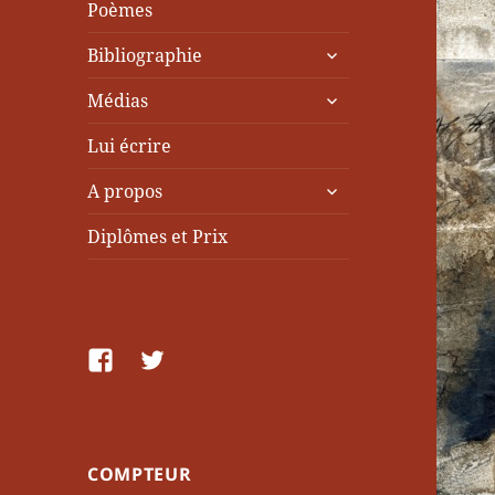
Poèmes
ouvrir
Bibliographie
le
ouvrir
sous-
Médias
le
menu
sous-
Lui écrire
menu
ouvrir
A propos
le
sous-
Diplômes et Prix
menu
facebook
Twitter
COMPTEUR