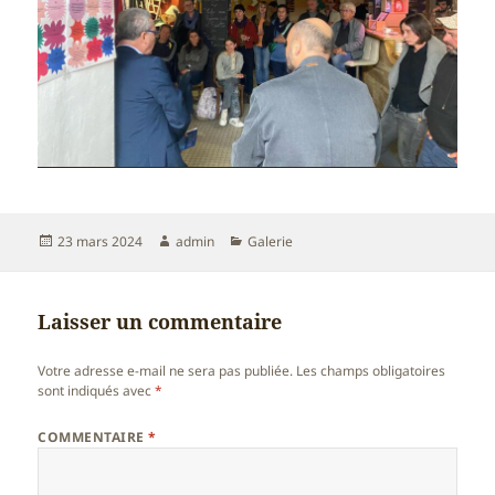
Publié
Auteur
Catégories
23 mars 2024
admin
Galerie
le
Laisser un commentaire
Votre adresse e-mail ne sera pas publiée.
Les champs obligatoires
sont indiqués avec
*
COMMENTAIRE
*