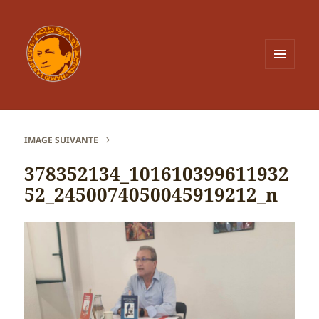
MENU
ET
WIDGETS
IMAGE SUIVANTE
378352134_101610399611932
52_2450074050045919212_n