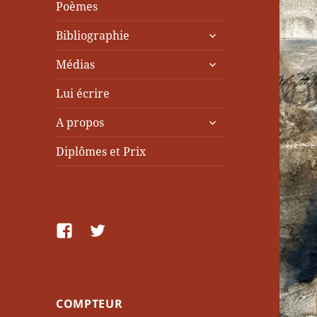
Poèmes
ouvrir
Bibliographie
le
ouvrir
sous-
Médias
le
menu
sous-
Lui écrire
menu
ouvrir
A propos
le
sous-
Diplômes et Prix
menu
facebook
Twitter
COMPTEUR