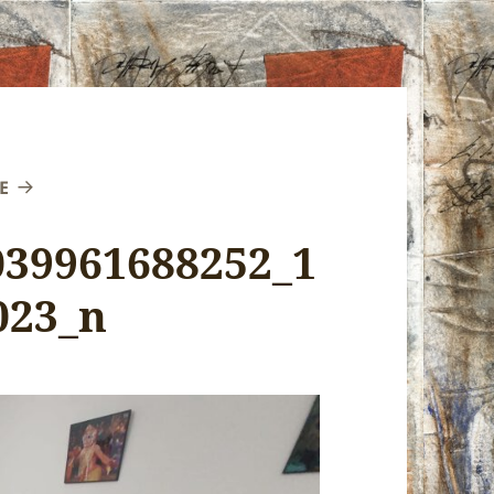
E
039961688252_1
023_n