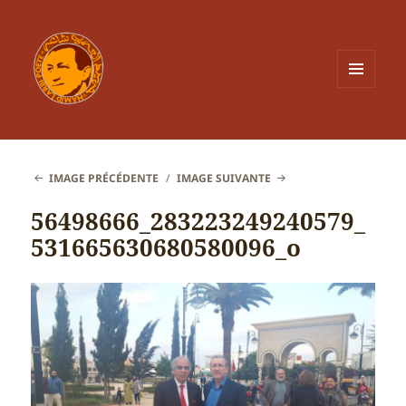
MENU
ET
WIDGETS
IMAGE PRÉCÉDENTE
IMAGE SUIVANTE
56498666_283223249240579_
531665630680580096_o