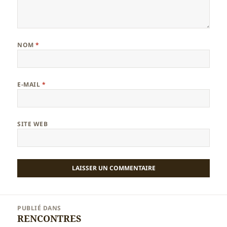
NOM
*
E-MAIL
*
SITE WEB
Navigation
PUBLIÉ DANS
de
RENCONTRES
l’article