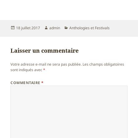
Publié
Auteur
Catégories
18 juillet 2017
admin
Anthologies et Festivals
le
Laisser un commentaire
Votre adresse e-mail ne sera pas publiée.
Les champs obligatoires
sont indiqués avec
*
COMMENTAIRE
*