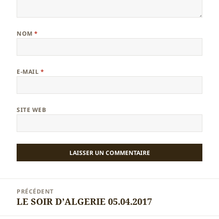
NOM
*
E-MAIL
*
SITE WEB
Navigation
PRÉCÉDENT
de
LE SOIR D’ALGERIE 05.04.2017
Article
l’article
précédent :