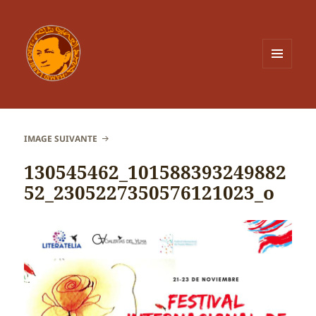
MENU
ET
WIDGETS
IMAGE SUIVANTE
130545462_101588393249882
52_2305227350576121023_o