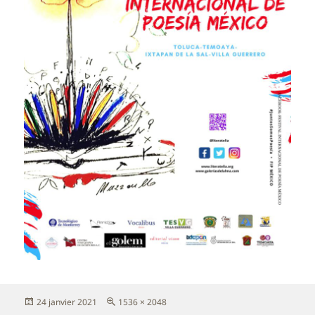
Publié
Taille
24 janvier 2021
1536 × 2048
le
réelle