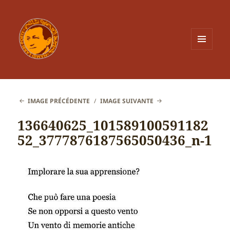
MENU
ET
WIDGETS
IMAGE PRÉCÉDENTE
IMAGE SUIVANTE
136640625_101589100591182
52_3777876187565050436_n-1