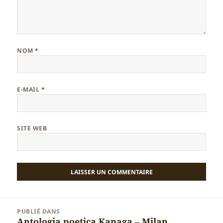
NOM
*
E-MAIL
*
SITE WEB
Navigation
PUBLIÉ DANS
de
Antologia poetica Kanaga – Milan