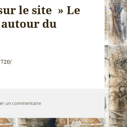
sur le site » Le
» autour du
1720/
sur article de presse sur le site » Le reve
ser un commentaire