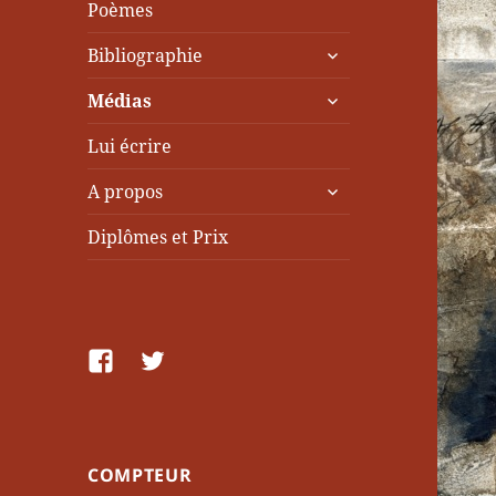
Poèmes
ouvrir
Bibliographie
le
ouvrir
sous-
Médias
le
menu
sous-
Lui écrire
menu
ouvrir
A propos
le
sous-
Diplômes et Prix
menu
facebook
Twitter
COMPTEUR