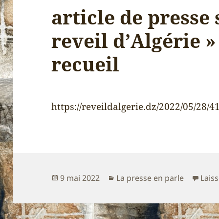
article de presse 
reveil d’Algérie 
recueil
https://reveildalgerie.dz/2022/05/28/4
Publié
Catégories
9 mai 2022
La presse en parle
Lais
le