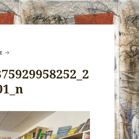
E
375929958252_2
01_n