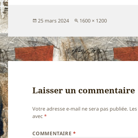
Publié
Taille
25 mars 2024
1600 × 1200
le
réelle
Laisser un commentaire
Votre adresse e-mail ne sera pas publiée.
Les
avec
*
COMMENTAIRE
*