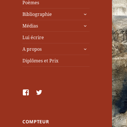
Poèmes
ouvrir
Bibliographie
le
ouvrir
sous-
Médias
le
menu
sous-
Lui écrire
menu
ouvrir
A propos
le
sous-
Diplômes et Prix
menu
facebook
Twitter
COMPTEUR