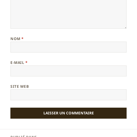
NOM
*
E-MAIL
*
SITE WEB
Navigation