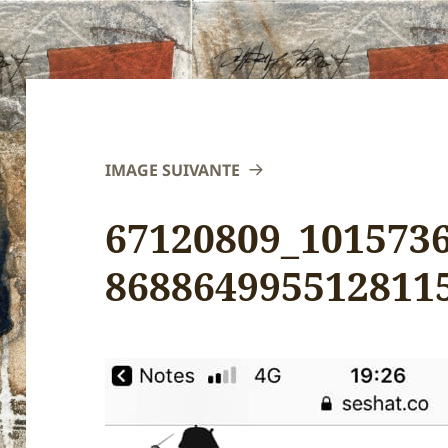
IMAGE SUIVANTE
67120809_101573
868864995512811