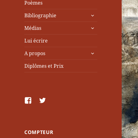
Poèmes
ouvrir
Bibliographie
le
ouvrir
sous-
Médias
le
menu
sous-
Lui écrire
menu
ouvrir
A propos
le
sous-
Diplômes et Prix
menu
facebook
Twitter
COMPTEUR