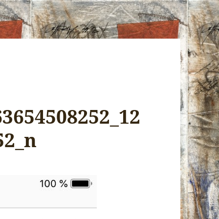
63654508252_12
52_n