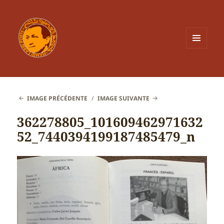
MENU
ET
WIDGETS
IMAGE PRÉCÉDENTE
IMAGE SUIVANTE
362278805_101609462971632
52_7440394199187485479_n