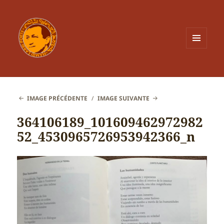
MENU
ET
WIDGETS
IMAGE PRÉCÉDENTE
IMAGE SUIVANTE
364106189_101609462972982
52_4530965726953942366_n